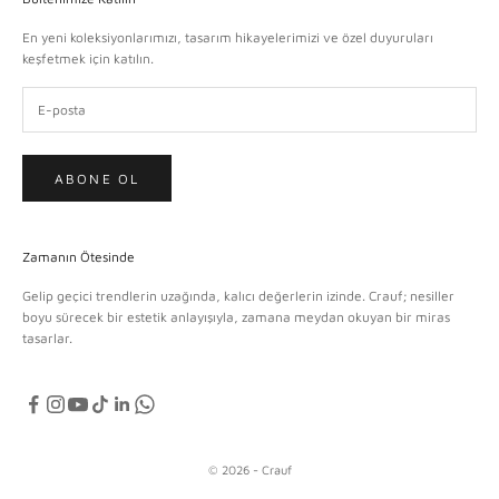
En yeni koleksiyonlarımızı, tasarım hikayelerimizi ve özel duyuruları
keşfetmek için katılın.
ABONE OL
Zamanın Ötesinde
Gelip geçici trendlerin uzağında, kalıcı değerlerin izinde. Crauf; nesiller
boyu sürecek bir estetik anlayışıyla, zamana meydan okuyan bir miras
tasarlar.
© 2026 - Crauf