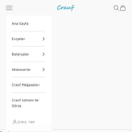
İçeriğe geç
Menü
Ara
Sepet
Crauf
Ana Sayfa
Eviyeler
Bataryalar
Aksesuarlar
Crauf Mağazaları
Crauf Uzmanı ile
Görüş
GIRIŞ YAP