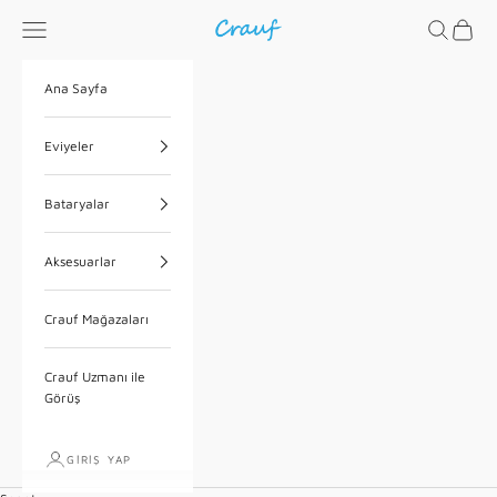
İçeriğe geç
Menü
Ara
Sepet
Crauf
Ana Sayfa
Eviyeler
Bataryalar
Aksesuarlar
Crauf Mağazaları
Crauf Uzmanı ile
Görüş
GIRIŞ YAP