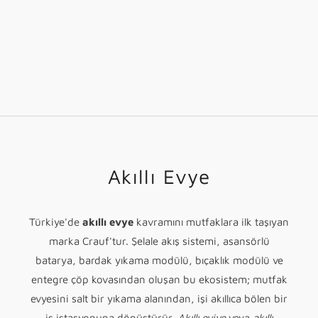
Lusso Secret | 38cm
Gizli Hazneli Workstation Set
İndirimli fiyat
78,810.00TL
Akıllı Evye
Türkiye'de
akıllı evye
kavramını mutfaklara ilk taşıyan
marka Crauf'tur. Şelale akış sistemi, asansörlü
batarya, bardak yıkama modülü, bıçaklık modülü ve
entegre çöp kovasından oluşan bu ekosistem; mutfak
evyesini salt bir yıkama alanından, işi akıllıca bölen bir
iş istasyonuna dönüştürür.
Akıllı eviye
veya
akıllı