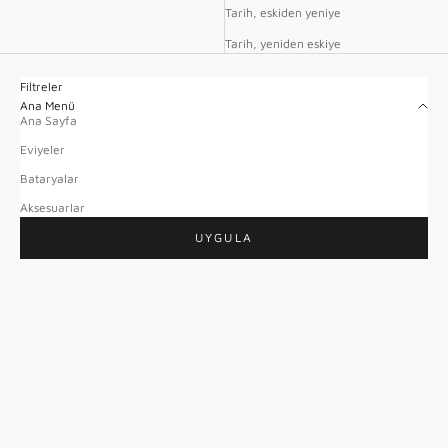
Tarih, eskiden yeniye
Tarih, yeniden eskiye
Filtreler
Ana Menü
Ana Sayfa
Eviyeler
Bataryalar
Aksesuarlar
UYGULA
Dolce Vita Pro | 75cm
Dolce Vita | 75cm
(4.7)
(4.6)