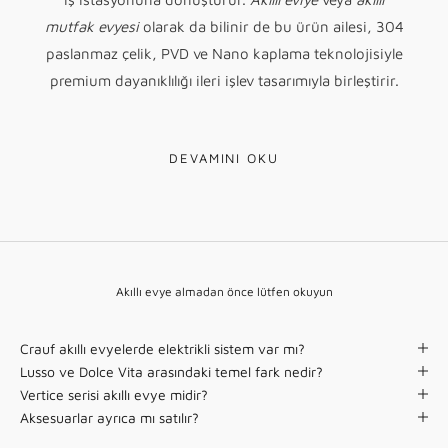
mutfak evyesi
olarak da bilinir de bu ürün ailesi, 304
paslanmaz çelik, PVD ve Nano kaplama teknolojisiyle
premium dayanıklılığı ileri işlev tasarımıyla birleştirir.
Akıllı Evye Nedir?
DEVAMINI OKU
Akıllı evye almadan önce lütfen okuyun
Crauf akıllı evyelerde elektrikli sistem var mı?
Lusso ve Dolce Vita arasındaki temel fark nedir?
Vertice serisi akıllı evye midir?
Aksesuarlar ayrıca mı satılır?
Akıllı evye
, standart bir eviyelerin ötesinde; entegre