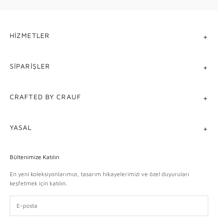
modüller, özel batarya sistemleri ve işlevi alanın
mimarisine göre çoğaltan tasarım çözümleriyle
HIZMETLER
donatılmış yeni nesil mutfak evyesidir. "Akıllı" kelimesi
burada bir pazarlama sloganı değil, teknik bir
tanımdır: her modül bağımsız çalışır, gerektiğinde
SIPARIŞLER
eklenir ya da çıkarılır; evye tek bir fiziksel alan içinde
birden fazla işi eş zamanlı karşılar. Crauf, bu anlayışı
CRAFTED BY CRAUF
Türkiye mutfaklarına ilk kez tanıtmış ve
akıllı mutfak
evyesi
kategorisini yerli pazarda yapılandırmıştır.
YASAL
Crauf Akıllı Evye: Türkiye'de Bir
Bültenimize Katılın
İlk
En yeni koleksiyonlarımızı, tasarım hikayelerimizi ve özel duyuruları
keşfetmek için katılın.
Crauf, akıllı evye kavramını Türkiye'ye taşıyan
markadır. Şelale akış sisteminden asansörlü