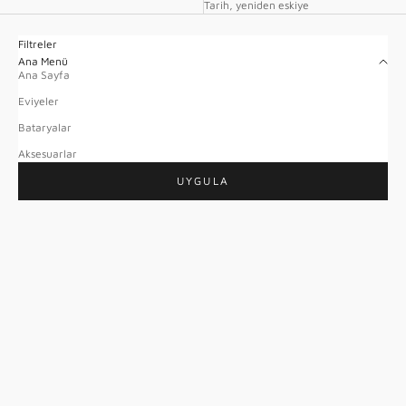
Tarih, yeniden eskiye
Filtreler
Ana Menü
Ana Sayfa
Eviyeler
Bataryalar
Aksesuarlar
UYGULA
POPÜLER
Lusso Station Pure
(4.8)