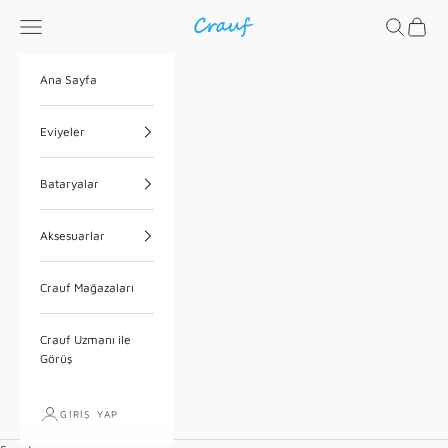
İçeriğe geç
Menü
Ara
Sepet
Crauf
Ana Sayfa
Eviyeler
Bataryalar
Aksesuarlar
Crauf Mağazaları
Crauf Uzmanı ile
Görüş
GIRIŞ YAP