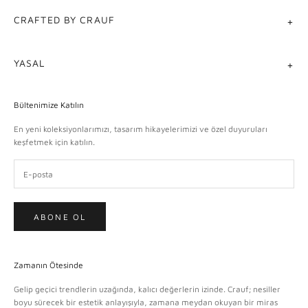
CRAFTED BY CRAUF
YASAL
Bültenimize Katılın
En yeni koleksiyonlarımızı, tasarım hikayelerimizi ve özel duyuruları
keşfetmek için katılın.
ABONE OL
Zamanın Ötesinde
Gelip geçici trendlerin uzağında, kalıcı değerlerin izinde. Crauf; nesiller
boyu sürecek bir estetik anlayışıyla, zamana meydan okuyan bir miras