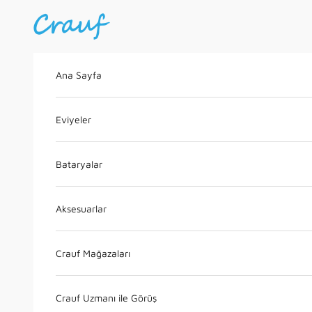
İçeriğe geç
Crauf
Ana Sayfa
Eviyeler
Bataryalar
Aksesuarlar
Crauf Mağazaları
Crauf Uzmanı ile Görüş