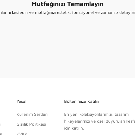
Mutfağınızı Tamamlayın
PVD MATCHING
nlarını keşfedin ve mutfağınızı estetik, fonksiyonel ve zamansız detaylarl
Mutfak Bataryaları
KEŞFET
f
Yasal
Bültenimize Katılın
Kullanım Şartları
En yeni koleksiyonlarımızı, tasarım
hikayelerimizi ve özel duyuruları keş
ı
Gizlilik Politikası
için katılın.
im
KVKK