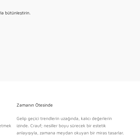
FUNCTIONAL DETAILS
a bütünleştirin.
Tamamlayıcı Aksesuarlar
KEŞFET
Zamanın Ötesinde
Gelip geçici trendlerin uzağında, kalıcı değerlerin
fetmek
izinde. Crauf; nesiller boyu sürecek bir estetik
anlayışıyla, zamana meydan okuyan bir miras tasarlar.