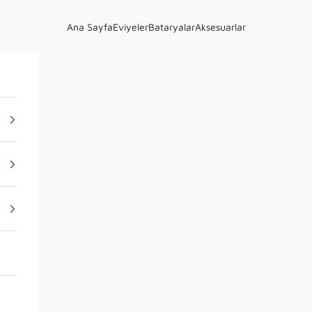
Ana Sayfa
Eviyeler
Bataryalar
Aksesuarlar