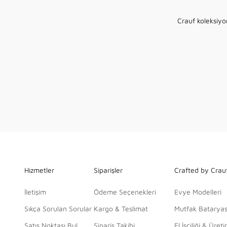
DOLCE VITA SERIES
Crauf koleksiyo
Akıllı Evyeler
KEŞFET
Hizmetler
Siparişler
Crafted by Crau
İletişim
Ödeme Seçenekleri
Evye Modelleri
Sıkça Sorulan Sorular
Kargo & Teslimat
Mutfak Bataryas
Satış Noktası Bul
Sipariş Takibi
El İşçiliği & Üret