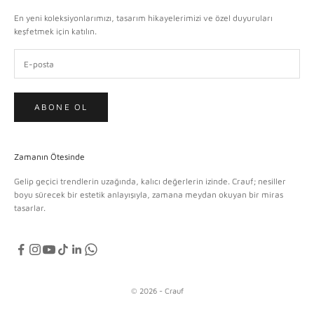
En yeni koleksiyonlarımızı, tasarım hikayelerimizi ve özel duyuruları
keşfetmek için katılın.
ABONE OL
Zamanın Ötesinde
Gelip geçici trendlerin uzağında, kalıcı değerlerin izinde. Crauf; nesiller
boyu sürecek bir estetik anlayışıyla, zamana meydan okuyan bir miras
tasarlar.
© 2026 - Crauf