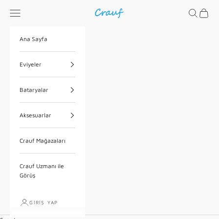
İçeriğe geç
Menü
Ara
Sepet
Crauf
Ana Sayfa
Eviyeler
Bataryalar
Aksesuarlar
Crauf Mağazaları
Crauf Uzmanı ile
Görüş
GIRIŞ YAP