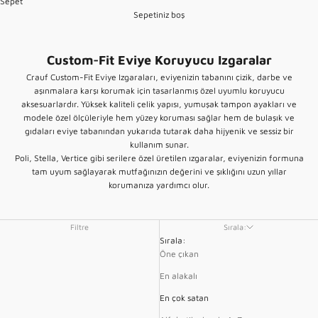
Sepet
Sepetiniz boş
Custom-Fit Eviye Koruyucu Izgaralar
Crauf Custom-Fit Eviye Izgaraları, eviyenizin tabanını çizik, darbe ve
aşınmalara karşı korumak için tasarlanmış özel uyumlu koruyucu
aksesuarlardır. Yüksek kaliteli çelik yapısı, yumuşak tampon ayakları ve
modele özel ölçüleriyle hem yüzey koruması sağlar hem de bulaşık ve
gıdaları eviye tabanından yukarıda tutarak daha hijyenik ve sessiz bir
kullanım sunar.
Poli, Stella, Vertice gibi serilere özel üretilen ızgaralar, eviyenizin formuna
tam uyum sağlayarak mutfağınızın değerini ve şıklığını uzun yıllar
korumanıza yardımcı olur.
Filtre
Sırala:
Sırala:
Öne çıkan
En alakalı
En çok satan