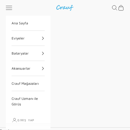
İçeriğe geç
Menü
Ara
Sepet
Crauf
Ana Sayfa
Eviyeler
Bataryalar
Aksesuarlar
Crauf Mağazaları
Crauf Uzmanı ile
Görüş
GIRIŞ YAP