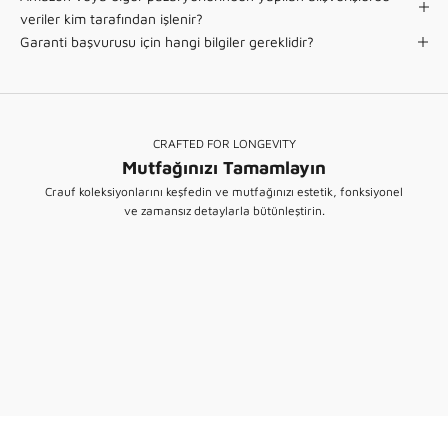
veriler kim tarafından işlenir?
Garanti başvurusu için hangi bilgiler gereklidir?
CRAFTED FOR LONGEVITY
Mutfağınızı Tamamlayın
SMART - WORKSTATION
Crauf koleksiyonlarını keşfedin ve mutfağınızı estetik, fonksiyonel
Akıllı Eviyeler
ve zamansız detaylarla bütünleştirin.
PVD MATCHING
KEŞFET
Mutfak Bataryaları
FUNCTIONAL DETAILS
KEŞFET
Tamamlayıcı Aksesuarlar
KEŞFET