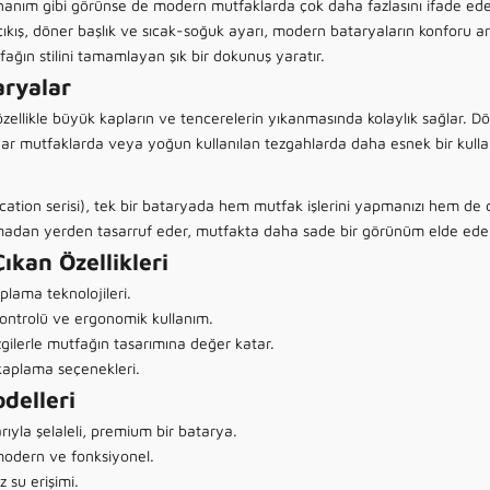
onanım gibi görünse de modern mutfaklarda çok daha fazlasını ifade ede
ıkış, döner başlık ve sıcak-soğuk ayarı, modern bataryaların konforu artı
ğın stilini tamamlayan şık bir dokunuş yaratır.
aryalar
özellikle büyük kapların ve tencerelerin yıkanmasında kolaylık sağlar. Dön
, dar mutfaklarda veya yoğun kullanılan tezgahlarda daha esnek bir kullan
fication serisi), tek bir bataryada hem mutfak işlerini yapmanızı hem d
ymadan yerden tasarruf eder, mutfakta daha sade bir görünüm elde eder
ıkan Özellikleri
plama teknolojileri.
ontrolü ve ergonomik kullanım.
zgilerle mutfağın tasarımına değer katar.
kaplama
seçenekleri.
delleri
ıyla şelaleli, premium bir batarya.
i; modern ve fonksiyonel.
z su erişimi.