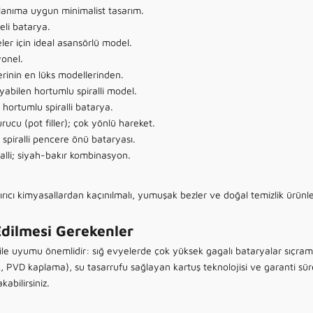
llanıma uygun minimalist tasarım.
eli batarya.
ler için ideal asansörlü model.
yonel.
serinin en lüks modellerinden.
bilen hortumlu spiralli model.
hortumlu spiralli batarya.
rucu (pot filler); çok yönlü hareket.
spiralli pencere önü bataryası.
ralli; siyah-bakır kombinasyon.
rıcı kimyasallardan kaçınılmalı, yumuşak bezler ve doğal temizlik ürünler
dilmesi Gerekenler
 ile uyumu önemlidir: sığ evyelerde çok yüksek gagalı bataryalar sıçram
, PVD kaplama), su tasarrufu sağlayan kartuş teknolojisi ve garanti süres
kabilirsiniz.