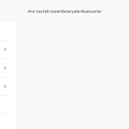
Ana Sayfa
Eviyeler
Bataryalar
Aksesuarlar