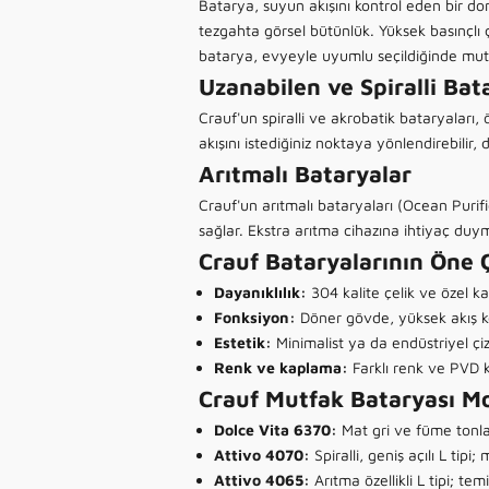
Batarya, suyun akışını kontrol eden bir d
tezgahta görsel bütünlük. Yüksek basınçlı ç
batarya, evyeyle uyumlu seçildiğinde mutfa
Uzanabilen ve Spiralli Bat
Crauf'un spiralli ve akrobatik bataryaları, 
akışını istediğiniz noktaya yönlendirebilir
Arıtmalı Bataryalar
Crauf'un arıtmalı bataryaları (Ocean Puri
sağlar. Ekstra arıtma cihazına ihtiyaç du
Crauf Bataryalarının Öne Ç
Dayanıklılık:
304 kalite çelik ve özel ka
Fonksiyon:
Döner gövde, yüksek akış k
Estetik:
Minimalist ya da endüstriyel çi
Renk ve kaplama:
Farklı renk ve
PVD 
Crauf Mutfak Bataryası Mo
Dolce Vita 6370
:
Mat gri ve füme tonlar
Attivo 4070
:
Spiralli, geniş açılı L tip
Attivo 4065
:
Arıtma özellikli L tipi; temi