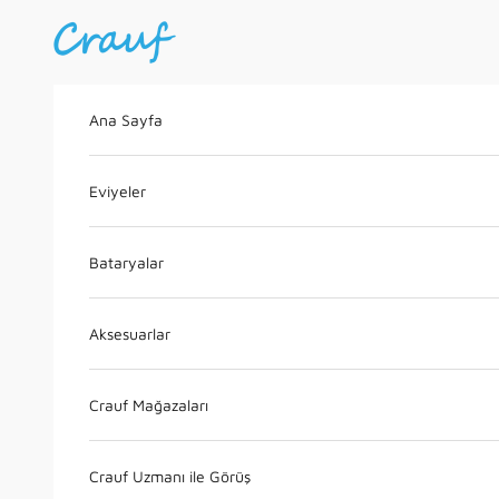
İçeriğe geç
Crauf
Ana Sayfa
Eviyeler
Bataryalar
Aksesuarlar
Crauf Mağazaları
Crauf Uzmanı ile Görüş