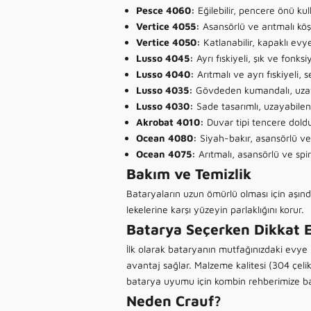
Pesce 4060
:
Eğilebilir, pencere önü ku
Vertice 4055
:
Asansörlü ve arıtmalı köş
Vertice 4050
:
Katlanabilir, kapaklı evye
Lusso 4045
:
Ayrı fıskiyeli, şık ve fonksi
Lusso 4040
:
Arıtmalı ve ayrı fıskiyeli, 
Lusso 4035
:
Gövdeden kumandalı, uzaya
Lusso 4030
:
Sade tasarımlı, uzayabilen 
Akrobat 4010
:
Duvar tipi tencere doldu
Ocean 4080
:
Siyah-bakır, asansörlü ve 
Ocean 4075
:
Arıtmalı, asansörlü ve spi
Bakım ve Temizlik
Bataryaların uzun ömürlü olması için aşındı
lekelerine karşı yüzeyin parlaklığını korur.
Batarya Seçerken Dikkat E
İlk olarak bataryanın mutfağınızdaki evye
avantaj sağlar. Malzeme kalitesi (304 çelik
batarya uyumu için
kombin rehberimize
ba
Neden Crauf?