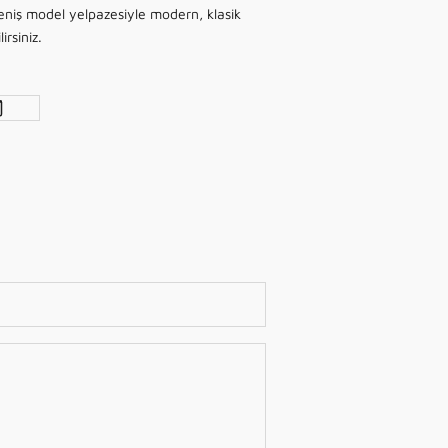
geniş model yelpazesiyle modern, klasik
irsiniz.