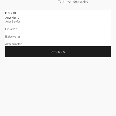
Tarih, yeniden eskiye
Filtreler
Ana Menü
Ana Sayfa
Eviyeler
Bataryalar
Aksesuarlar
UYGULA