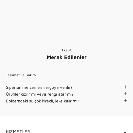
Ocean Lift Pro
Ocean Trio
(4.8)
(4.9)
Teleskopik Spiralli Sistem
Teleskopik Arıtmalı Sistem
İndirimli fiyat
Normal fiyat
İndirimli fiyat
Normal fiyat
30,600.00TL
38,250.00TL
36,112.00TL
45,140.00TL
Crauf
Merak Edilenler
Teslimat ve Bakım
Siparişim ne zaman kargoya verilir?
Ürünler çizilir mi veya rengi atar mı?
Bölgemdeki su çok kireçli, leke kalır mı?
HIZMETLER