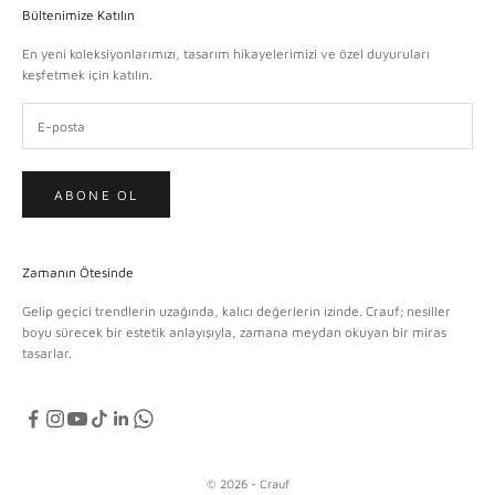
Bültenimize Katılın
En yeni koleksiyonlarımızı, tasarım hikayelerimizi ve özel duyuruları
keşfetmek için katılın.
ABONE OL
Zamanın Ötesinde
Gelip geçici trendlerin uzağında, kalıcı değerlerin izinde. Crauf; nesiller
boyu sürecek bir estetik anlayışıyla, zamana meydan okuyan bir miras
tasarlar.
© 2026 - Crauf