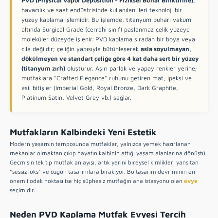
PVD (Physical Vapor Deposition - Fiziksel Buhar Biriktirme)
,
havacılık ve saat endüstrisinde kullanılan ileri teknoloji bir
yüzey kaplama işlemidir. Bu işlemde, titanyum buharı vakum
altında Surgical Grade (cerrahi sınıf) paslanmaz çelik yüzeye
moleküler düzeyde işlenir. PVD kaplama sıradan bir boya veya
cila değildir; çeliğin yapısıyla bütünleşerek
asla soyulmayan,
dökülmeyen ve standart çeliğe göre 4 kat daha sert bir yüzey
(titanyum zırh)
oluşturur. Aşırı parlak ve yapay renkler yerine;
mutfaklara "Crafted Elegance" ruhunu getiren mat, ipeksi ve
asil bitişler (Imperial Gold, Royal Bronze, Dark Graphite,
Platinum Satin, Velvet Grey vb.) sağlar.
Mutfakların Kalbindeki Yeni Estetik
Modern yaşamın temposunda mutfaklar, yalnızca yemek hazırlanan
mekanlar olmaktan çıkıp hayatın kalbinin attığı yaşam alanlarına dönüştü.
Geçmişin tek tip mutfak anlayışı, artık yerini bireysel kimlikleri yansıtan
"sessiz lüks" ve özgün tasarımlara bırakıyor. Bu tasarım devriminin en
önemli odak noktası ise hiç şüphesiz mutfağın ana istasyonu olan
evye
seçimidir.
Neden PVD Kaplama Mutfak Evyesi Tercih