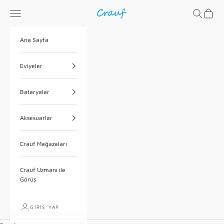
İçeriğe geç
Menü
Ara
Sepet
Crauf
Ana Sayfa
Eviyeler
Bataryalar
Aksesuarlar
Crauf Mağazaları
Crauf Uzmanı ile
Görüş
GIRIŞ YAP