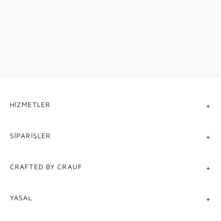
FUNCTIONAL DETAILS
KEŞFET
Tamamlayıcı Aksesuarlar
KEŞFET
HIZMETLER
SIPARIŞLER
CRAFTED BY CRAUF
YASAL