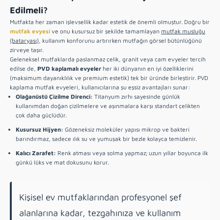
Edilmeli?
Mutfakta her zaman işlevsellik kadar estetik de önemli olmuştur. Doğru bir
mutfak evyesi
ve onu kusursuz bir şekilde tamamlayan
mutfak musluğu
(bataryası)
, kullanım konforunu artırırken mutfağın görsel bütünlüğünü
zirveye taşır.
Geleneksel mutfaklarda paslanmaz çelik, granit veya cam evyeler tercih
edilse de,
PVD kaplamalı evyeler
her iki dünyanın en iyi özelliklerini
(maksimum dayanıklılık ve premium estetik) tek bir üründe birleştirir. PVD
kaplama mutfak evyeleri, kullanıcılarına şu eşsiz avantajları sunar:
Olağanüstü Çizilme Direnci:
Titanyum zırhı sayesinde günlük
kullanımdan doğan çizilmelere ve aşınmalara karşı standart çelikten
çok daha güçlüdür.
Kusursuz Hijyen:
Gözeneksiz moleküler yapısı mikrop ve bakteri
barındırmaz, sadece ılık su ve yumuşak bir bezle kolayca temizlenir.
Kalıcı Zarafet:
Renk atması veya solma yapmaz; uzun yıllar boyunca ilk
günkü lüks ve mat dokusunu korur.
Kişisel ev mutfaklarından profesyonel şef
alanlarına kadar, tezgahınıza ve kullanım