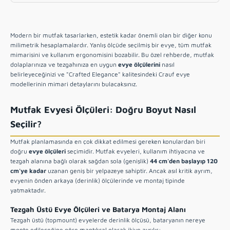
3. Büyük Boy - Aksesuarlı Akıllı Evyeler (80 cm -
120 cm)
Malzeme Seçimi ve Bakım Hakkında Sorularınız mı
Modern bir mutfak tasarlarken, estetik kadar önemli olan bir diğer konu
Var?
milimetrik hesaplamalardır. Yanlış ölçüde seçilmiş bir evye, tüm mutfak
mimarisini ve kullanım ergonomisini bozabilir. Bu özel rehberde, mutfak
dolaplarınıza ve tezgahınıza en uygun
evye ölçülerini
nasıl
belirleyeceğinizi ve "Crafted Elegance" kalitesindeki Crauf evye
modellerinin mimari detaylarını bulacaksınız.
Mutfak Evyesi Ölçüleri: Doğru Boyut Nasıl
Seçilir?
Mutfak planlamasında en çok dikkat edilmesi gereken konulardan biri
doğru
evye ölçüleri
seçimidir. Mutfak evyeleri, kullanım ihtiyacına ve
tezgah alanına bağlı olarak sağdan sola (genişlik)
44 cm'den başlayıp 120
cm'ye kadar
uzanan geniş bir yelpazeye sahiptir. Ancak asıl kritik ayrım,
evyenin önden arkaya (derinlik) ölçülerinde ve montaj tipinde
yatmaktadır.
Tezgah Üstü Evye Ölçüleri ve Batarya Montaj Alanı
Tezgah üstü (topmount) evyelerde derinlik ölçüsü, bataryanın nereye
monte edileceğine göre mantıksal olarak ikiye ayrılır: