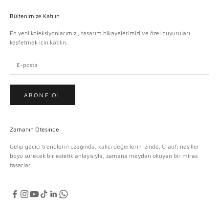
Bültenimize Katılın
En yeni koleksiyonlarımızı, tasarım hikayelerimizi ve özel duyuruları
keşfetmek için katılın.
ABONE OL
Zamanın Ötesinde
Gelip geçici trendlerin uzağında, kalıcı değerlerin izinde. Crauf; nesiller
boyu sürecek bir estetik anlayışıyla, zamana meydan okuyan bir miras
tasarlar.