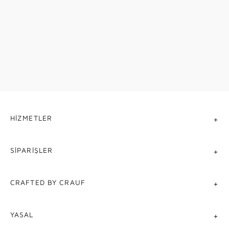
Mutfak Bataryaları
FUNCTIONAL DETAILS
KEŞFET
Tamamlayıcı Aksesuarlar
KEŞFET
HIZMETLER
SIPARIŞLER
CRAFTED BY CRAUF
YASAL