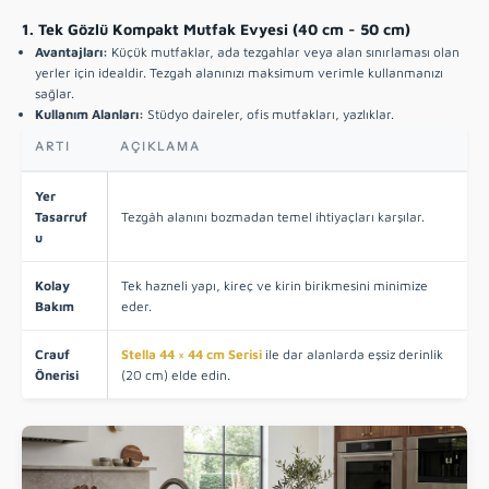
1. Tek Gözlü Kompakt Mutfak Evyesi (40 cm - 50 cm)
Avantajları:
Küçük mutfaklar, ada tezgahlar veya alan sınırlaması olan
yerler için idealdir. Tezgah alanınızı maksimum verimle kullanmanızı
sağlar.
Kullanım Alanları:
Stüdyo daireler, ofis mutfakları, yazlıklar.
ARTI
AÇIKLAMA
Yer
Tasarruf
Tezgâh alanını bozmadan temel ihtiyaçları karşılar.
u
Kolay
Tek hazneli yapı, kireç ve kirin birikmesini minimize
Bakım
eder.
Crauf
Stella 44 × 44 cm Serisi
ile dar alanlarda eşsiz derinlik
Önerisi
(20 cm) elde edin.