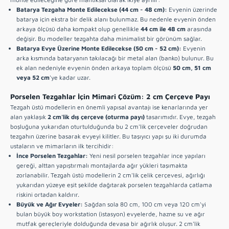
Batarya Tezgaha Monte Edilecekse (44 cm - 48 cm):
Evyenin üzerinde
batarya için ekstra bir delik alanı bulunmaz. Bu nedenle evyenin önden
arkaya ölçüsü daha kompakt olup genellikle
44 cm ile 48 cm
arasında
değişir. Bu modeller tezgahta daha minimalist bir görünüm sağlar.
Batarya Evye Üzerine Monte Edilecekse (50 cm - 52 cm):
Evyenin
arka kısmında bataryanın takılacağı bir metal alan (banko) bulunur. Bu
ek alan nedeniyle evyenin önden arkaya toplam ölçüsü
50 cm, 51 cm
veya 52 cm
'ye kadar uzar.
Porselen Tezgahlar İçin Mimari Çözüm: 2 cm Çerçeve Payı
Tezgah üstü modellerin en önemli yapısal avantajı ise kenarlarında yer
alan yaklaşık
2 cm'lik dış çerçeve (oturma payı)
tasarımıdır. Evye, tezgah
boşluğuna yukarıdan oturtulduğunda bu 2 cm'lik çerçeveler doğrudan
tezgahın üzerine basarak evyeyi kilitler. Bu taşıyıcı yapı şu iki durumda
ustaların ve mimarların ilk tercihidir:
İnce Porselen Tezgahlar:
Yeni nesil porselen tezgahlar ince yapıları
gereği, alttan yapıştırmalı montajlarda ağır yükleri taşımakta
zorlanabilir. Tezgah üstü modellerin 2 cm'lik çelik çerçevesi, ağırlığı
yukarıdan yüzeye eşit şekilde dağıtarak porselen tezgahlarda çatlama
riskini ortadan kaldırır.
Büyük ve Ağır Evyeler:
Sağdan sola 80 cm, 100 cm veya 120 cm'yi
bulan büyük boy workstation (istasyon) evyelerde, hazne su ve ağır
mutfak gereçleriyle dolduğunda devasa bir ağırlık oluşur. 2 cm'lik