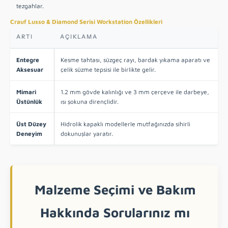
tezgahlar.
Crauf Lusso & Diamond Serisi Workstation Özellikleri
ARTI
AÇIKLAMA
Entegre
Kesme tahtası, süzgeç rayı, bardak yıkama aparatı ve
Aksesuar
çelik süzme tepsisi ile birlikte gelir.
Mimari
1.2 mm gövde kalınlığı ve 3 mm çerçeve ile darbeye,
Üstünlük
ısı şokuna dirençlidir.
Üst Düzey
Hidrolik kapaklı modellerle mutfağınızda sihirli
Deneyim
dokunuşlar yaratır.
Malzeme Seçimi ve Bakım
Hakkında Sorularınız mı