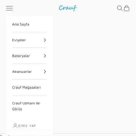
İçeriğe geç
Menü
Ara
Sepet
Crauf
Ana Sayfa
Eviyeler
Bataryalar
Aksesuarlar
Crauf Mağazaları
Crauf Uzmanı ile
Görüş
GIRIŞ YAP