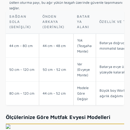
üstten oturma payı, bu ağır yükün tezgah üzerinde güvenle taşınmasını
sağlar.
SAĞDAN
ÖNDEN
BATAR
SOLA
ARKAYA
YA
ÖZELLIK VE TA
(GENIŞLIK)
(DERINLIK)
ALANI
Yok
Batarya doğrudan t
44 cm - 80 cm
44 cm - 48 cm
(Tezgaha
minimalist tasarımla
Monte)
Var
Batarya evye üzerin
50 cm - 120 cm
50 cm - 52 cm
(Evyeye
yüzeyde kalarak te
Monte)
Modele
Büyük boy Workstat
80 cm - 120 cm
44 cm - 52 cm
Göre
ağırlık dağılımı içi
Değişir
Ölçülerinize Göre Mutfak Evyesi Modelleri