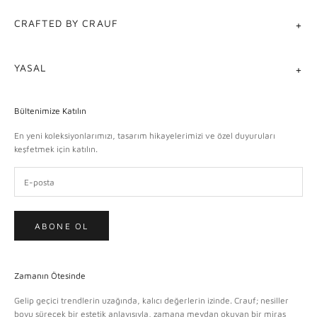
CRAFTED BY CRAUF
YASAL
Bültenimize Katılın
En yeni koleksiyonlarımızı, tasarım hikayelerimizi ve özel duyuruları
keşfetmek için katılın.
ABONE OL
Zamanın Ötesinde
Gelip geçici trendlerin uzağında, kalıcı değerlerin izinde. Crauf; nesiller
boyu sürecek bir estetik anlayışıyla, zamana meydan okuyan bir miras