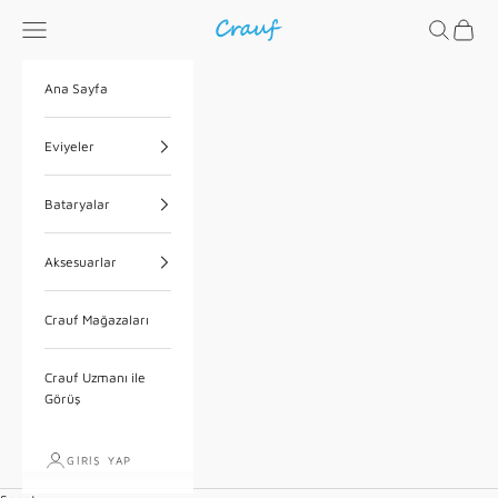
İçeriğe geç
Menü
Ara
Sepet
Crauf
Ana Sayfa
Eviyeler
Bataryalar
Aksesuarlar
Crauf Mağazaları
Crauf Uzmanı ile
Görüş
GIRIŞ YAP