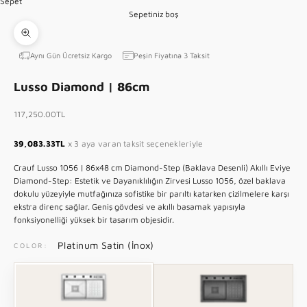
Sepet
5
Sepetiniz boş
2 ögesine git
7 ögesine git
11 ögesine git
15 ögesine git
Yakınlaştır
Aynı Gün Ücretsiz Kargo
Peşin Fiyatına 3 Taksit
Lusso Diamond | 86cm
İndirimli fiyat
117,250.00TL
39,083.33TL
x 3 aya varan taksit seçenekleriyle
Crauf Lusso 1056 | 86x48 cm Diamond-Step (Baklava Desenli) Akıllı Eviye
Diamond-Step: Estetik ve Dayanıklılığın Zirvesi Lusso 1056, özel baklava
dokulu yüzeyiyle mutfağınıza sofistike bir parıltı katarken çizilmelere karşı
ekstra direnç sağlar. Geniş gövdesi ve akıllı basamak yapısıyla
fonksiyonelliği yüksek bir tasarım objesidir.
Platinum Satin (İnox)
COLOR:
P
D
l
a