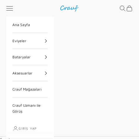
İçeriğe geç
Menü
Ara
Sepet
Crauf
Ana Sayfa
Eviyeler
Bataryalar
Aksesuarlar
Crauf Mağazaları
Crauf Uzmanı ile
Görüş
GIRIŞ YAP