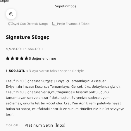
Sepet
5
Sepetiniz boş
1 ögesine git
Yakınlaştır
Ayni Gün Ücretsiz Kargo
Peşin Fiyatına 3 Taksit
Signature Süzgeç
İndirimli fiyat
Normal fiyat
4,528.00TL
5,660.00TL
5 değerlendirme
1,509.33TL
x 3 aya varan taksit seçenekleriyle
Crauf 1930 Signature Süzgeç | Eviye İçi Tamamlayıcı Aksesuar
Eviyenizin İmzası: Kusursuz Tamamlayıcı
Gerçek lüks,
detaylarda gizlidir.
Crauf 1930 Signature Serisi
,
mutfağınızdaki tasarım yolculuğunu
tamamlayan son ve en zarif dokunuştur.
Eviyenizle sadece uyum
sağlamaz,
onunla tek bir vücut olur.
Crauf’un ikonik renk paletiyle hayat
bulan bu parça,
mutfaktaki hazırlık ve sunum ritüellerinizi bir üst seviyeye
taşır.
Platinum Satin (İnox)
COLOR: