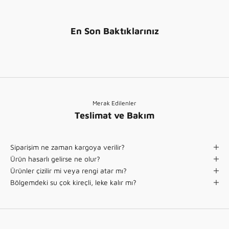
A
r
l
i
t
)
En Son Baktıklarınız
ı
n
)
Merak Edilenler
Teslimat ve Bakım
Siparişim ne zaman kargoya verilir?
Ürün hasarlı gelirse ne olur?
Ürünler çizilir mi veya rengi atar mı?
Bölgemdeki su çok kireçli, leke kalır mı?