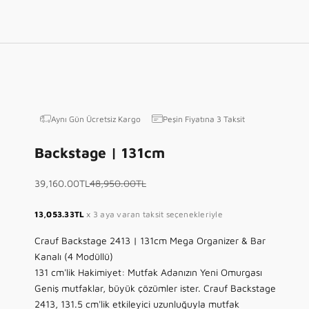
Aynı Gün Ücretsiz Kargo
Peşin Fiyatına 3 Taksit
Backstage | 131cm
İndirimli fiyat
Normal fiyat
39,160.00TL
48,950.00TL
13,053.33TL
x 3 aya varan taksit seçenekleriyle
Crauf Backstage 2413 | 131cm Mega Organizer & Bar
Kanalı (4 Modüllü)
131 cm'lik Hakimiyet: Mutfak Adanızın Yeni Omurgası
Geniş mutfaklar, büyük çözümler ister. Crauf Backstage
2413, 131.5 cm'lik etkileyici uzunluğuyla mutfak