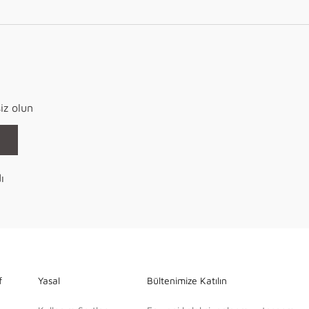
iz olun
ı
f
Yasal
Bültenimize Katılın