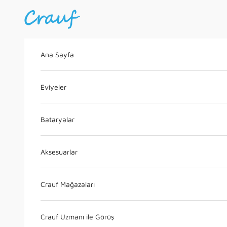
İçeriğe geç
Crauf
Ana Sayfa
Eviyeler
Bataryalar
Aksesuarlar
Crauf Mağazaları
Crauf Uzmanı ile Görüş