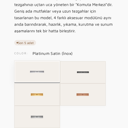
tezgahınızı uçtan uca yöneten bir "Komuta Merkezi"dir.
Geniş ada mutfaklar veya uzun tezgahlar için
tasarlanan bu model, 4 farklı aksesuar modülünü aynı
anda barındırarak, hazırlık, yıkama, kurutma ve sunum
aşamalarını tek bir hatta birleştirir.
Son 5 adet
Platinum Satin (İnox)
COLOR:
P
D
l
a
a
r
t
k
i
G
I
R
n
r
m
o
u
a
p
y
m
p
e
a
S
h
r
l
V
a
i
i
B
e
t
t
a
r