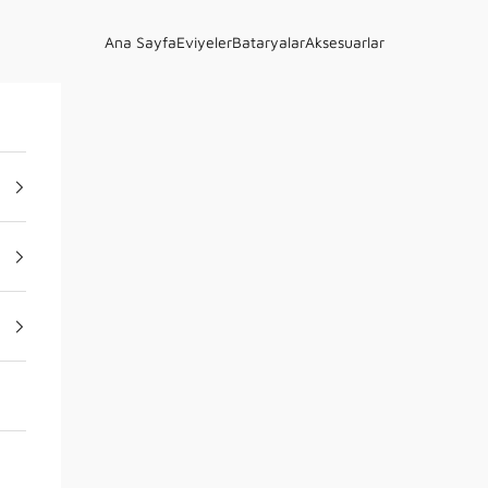
Ana Sayfa
Eviyeler
Bataryalar
Aksesuarlar