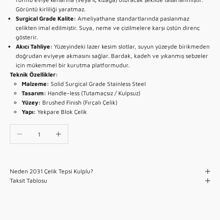
Görüntü kirliliği yaratmaz.
Surgical Grade Kalite:
Ameliyathane standartlarında paslanmaz
çelikten imal edilmiştir. Suya, neme ve çizilmelere karşı üstün direnç
gösterir.
Akıcı Tahliye:
Yüzeyindeki lazer kesim slotlar, suyun yüzeyde birikmeden
doğrudan eviyeye akmasını sağlar. Bardak, kadeh ve yıkanmış sebzeler
için mükemmel bir kurutma platformudur.
Teknik Özellikler:
Malzeme:
Solid Surgical Grade Stainless Steel
Tasarım:
Handle-less (Tutamaçsız / Kulpsuz)
Yüzey:
Brushed Finish (Fırçalı Çelik)
Yapı:
Yekpare Blok Çelik
Miktarı azalt
Miktarı artır
Neden 2031 Çelik Tepsi Kulplu?
Taksit Tablosu