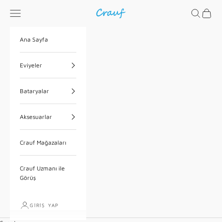
İçeriğe geç
Menü
Ara
Sepet
Crauf
Ana Sayfa
Eviyeler
Bataryalar
Aksesuarlar
Crauf Mağazaları
Crauf Uzmanı ile
Görüş
GIRIŞ YAP