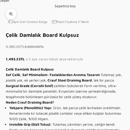
Sepet
Sepetiniz boş
Yakınlaştır
Ayni Gün Ücretsiz Kargo
Peşin Fiyatına 3 Taksit
Çelik Damlalık Board Kulpsuz
İndirimli fiyat
Normal fiyat
4,480.00TL
5,600.00TL
1,493.33TL
x 3 aya varan taksit seçenekleriyle
Çelik Damlalık Board Kulpsuz
Saf Çelik, Saf Minimalizm: Fazlalıklardan Arınmış Tasarım
Tutamaç yok,
plastik yok, ek yerleri yok.
Crauf Steel Draining Board
, tek bir parça
Surgical Grade (Cerrahi Sınıf)
çelikten bükülerek form verilmiş, ultra-
minimalist bir damlalık panelidir. Eviyenizin üzerine yerleştirdiğinizde,
tezgahınızla bütünleşen pürüzsüz bir çelik yüzey oluşturur.
Neden Crauf Draining Board?
Yekpare (Monolithic) Yapı:
Ürün, tek parça çelik levhadan üretilmiştir.
Kenarlarında kir tutacak plastik contalar veya silikon kulplar bulunmaz.
%100 Çelik, %100 Hijyen.
Invisible Grip (Gizli Tutuş):
Tutamaç çıkıntıları yerine, çeliğin kendi
formu eviye kenarına (veya iç kızağa) oturacak şekilde tasarlanmıştır.