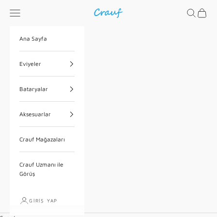
İçeriğe geç
Menü
Ara
Sepet
Crauf
Ana Sayfa
Eviyeler
Bataryalar
Aksesuarlar
Crauf Mağazaları
Crauf Uzmanı ile
Görüş
GIRIŞ YAP