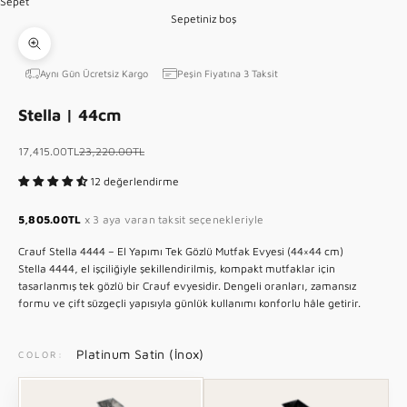
Sepet
5
Sepetiniz boş
1 ögesine git
6 ögesine git
7 ögesine git
8 ögesine git
9 ögesine git
10 ögesine git
11 ögesine git
12 ögesine git
13 ögesine git
Yakınlaştır
Aynı Gün Ücretsiz Kargo
Peşin Fiyatına 3 Taksit
Stella | 44cm
İndirimli fiyat
Normal fiyat
17,415.00TL
23,220.00TL
12 değerlendirme
5,805.00TL
x 3 aya varan taksit seçenekleriyle
Crauf Stella 4444 – El Yapımı Tek Gözlü Mutfak Evyesi (44×44 cm)
Stella 4444, el işçiliğiyle şekillendirilmiş, kompakt mutfaklar için
tasarlanmış tek gözlü bir Crauf evyesidir. Dengeli oranları, zamansız
formu ve çift süzgeçli yapısıyla günlük kullanımı konforlu hâle getirir.
Platinum Satin (İnox)
COLOR: