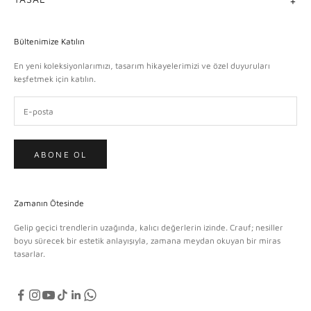
Bültenimize Katılın
En yeni koleksiyonlarımızı, tasarım hikayelerimizi ve özel duyuruları
keşfetmek için katılın.
ABONE OL
Zamanın Ötesinde
Gelip geçici trendlerin uzağında, kalıcı değerlerin izinde. Crauf; nesiller
boyu sürecek bir estetik anlayışıyla, zamana meydan okuyan bir miras
tasarlar.