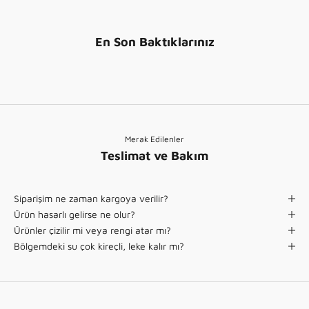
t
)
ı
n
En Son Baktıklarınız
)
Merak Edilenler
Teslimat ve Bakım
Siparişim ne zaman kargoya verilir?
Ürün hasarlı gelirse ne olur?
Ürünler çizilir mi veya rengi atar mı?
Bölgemdeki su çok kireçli, leke kalır mı?