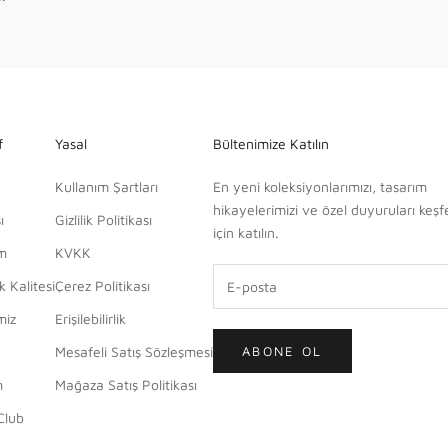
f
Yasal
Bültenimize Katılın
Kullanım Şartları
En yeni koleksiyonlarımızı, tasarım
hikayelerimizi ve özel duyuruları keş
ı
Gizlilik Politikası
için katılın.
im
KVKK
 Kalitesi
Çerez Politikası
miz
Erişilebilirlik
Mesafeli Satış Sözleşmesi
ABONE OL
m
Mağaza Satış Politikası
Club