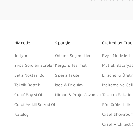
Hizmetler
Siparişler
Crafted by Crau
İletişim
Ödeme Seçenekleri
Evye Modelleri
Sıkça Sorulan Sorular
Kargo & Teslimat
Mutfak Bataryas
Satış Noktası Bul
Sipariş Takibi
El İşçiliği & Üret
Teknik Destek
İade & Değişim
Malzeme ve Çelik
Crauf Bayisi Ol
Mimari & Proje Çözümleri
Tasarım Felsefe
Crauf Yetkili Servisi Ol
Sürdürülebilirlik
Katalog
Crauf Showroo
Crauf Architect 