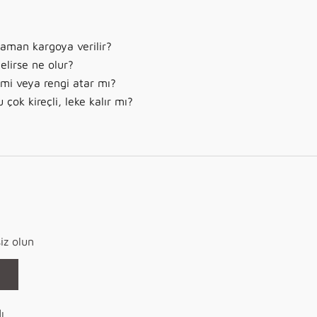
zaman kargoya verilir?
elirse ne olur?
r mi veya rengi atar mı?
çok kireçli, leke kalır mı?
iz olun
ı