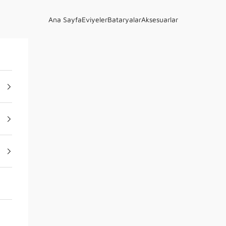
Ana Sayfa
Eviyeler
Bataryalar
Aksesuarlar