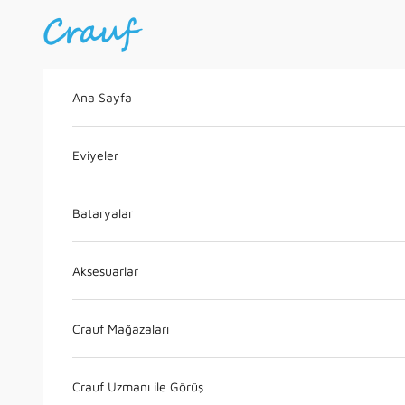
İçeriğe geç
Crauf
Ana Sayfa
Eviyeler
Bataryalar
Aksesuarlar
Crauf Mağazaları
Crauf Uzmanı ile Görüş