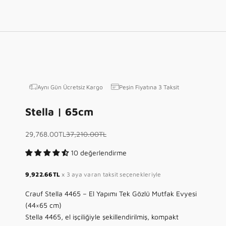
Aynı Gün Ücretsiz Kargo
Peşin Fiyatına 3 Taksit
Stella | 65cm
İndirimli fiyat
Normal fiyat
29,768.00TL
37,210.00TL
10 değerlendirme
9,922.66TL
x 3 aya varan taksit seçenekleriyle
Crauf Stella 4465 – El Yapımı Tek Gözlü Mutfak Evyesi
(44×65 cm)
Stella 4465, el işçiliğiyle şekillendirilmiş, kompakt