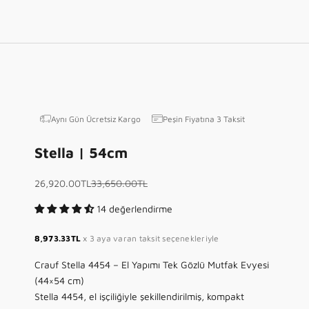
Aynı Gün Ücretsiz Kargo
Peşin Fiyatına 3 Taksit
Stella | 54cm
İndirimli fiyat
Normal fiyat
26,920.00TL
33,650.00TL
14 değerlendirme
8,973.33TL
x 3 aya varan taksit seçenekleriyle
Crauf Stella 4454 – El Yapımı Tek Gözlü Mutfak Evyesi
(44×54 cm)
Stella 4454, el işçiliğiyle şekillendirilmiş, kompakt