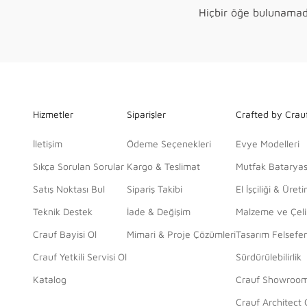
Hiçbir öğe bulunamad
Hizmetler
Siparişler
Crafted by Crau
İletişim
Ödeme Seçenekleri
Evye Modelleri
Sıkça Sorulan Sorular
Kargo & Teslimat
Mutfak Bataryas
Satış Noktası Bul
Sipariş Takibi
El İşçiliği & Üret
Teknik Destek
İade & Değişim
Malzeme ve Çelik
Crauf Bayisi Ol
Mimari & Proje Çözümleri
Tasarım Felsefe
Crauf Yetkili Servisi Ol
Sürdürülebilirlik
Katalog
Crauf Showroo
Crauf Architect 