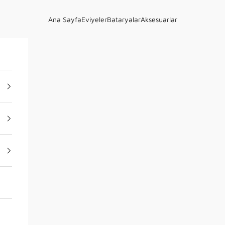
Ana Sayfa
Eviyeler
Bataryalar
Aksesuarlar