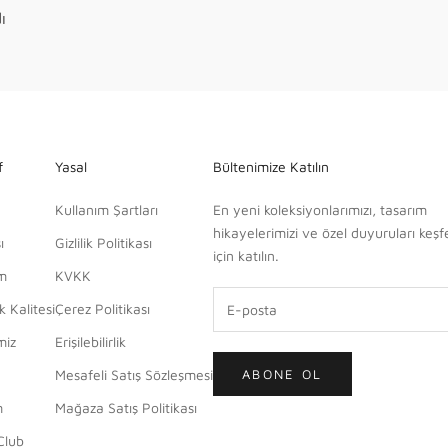
ı
f
Yasal
Bültenimize Katılın
Kullanım Şartları
En yeni koleksiyonlarımızı, tasarım
hikayelerimizi ve özel duyuruları keş
ı
Gizlilik Politikası
için katılın.
im
KVKK
 Kalitesi
Çerez Politikası
miz
Erişilebilirlik
Mesafeli Satış Sözleşmesi
ABONE OL
m
Mağaza Satış Politikası
Club