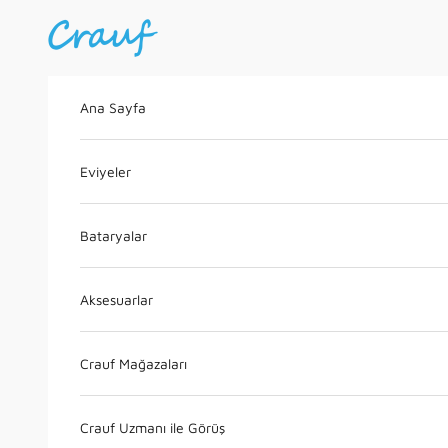
İçeriğe geç
Crauf
Ana Sayfa
Eviyeler
Bataryalar
Aksesuarlar
Crauf Mağazaları
Crauf Uzmanı ile Görüş