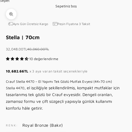
Sepet
5
Sepetiniz boş
1 ögesine git
2 ögesine git
Yakınlaştır
Aynı Gün Ücretsiz Kargo
Peşin Fiyatına 3 Taksit
Stella | 70cm
İndirimli fiyat
Normal fiyat
32,048.00TL
40,060.00TL
10 değerlendirme
10,682.66TL
x 3 aya varan taksit seçenekleriyle
Crauf Stella 4470 – El Yapımı Tek Gözlü Mutfak Evyesi (44×70 cm)
, el işçiliğiyle şekillendirilmiş, kompakt mutfaklar için
Stella 4470
tasarlanmış tek gözlü bir Crauf evyesidir. Dengeli oranları,
zamansız formu ve çift süzgeçli yapısıyla günlük kullanımı
konforlu hâle getirir.
Royal Bronze (Bakır)
RENK: