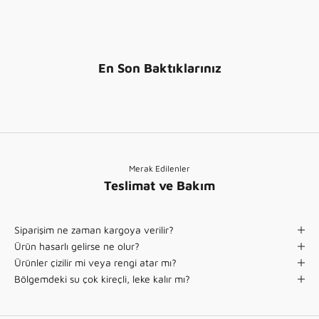
r
A
i
l
)
t
ı
n
En Son Baktıklarınız
)
Merak Edilenler
Teslimat ve Bakım
Siparişim ne zaman kargoya verilir?
Ürün hasarlı gelirse ne olur?
Ürünler çizilir mi veya rengi atar mı?
Bölgemdeki su çok kireçli, leke kalır mı?