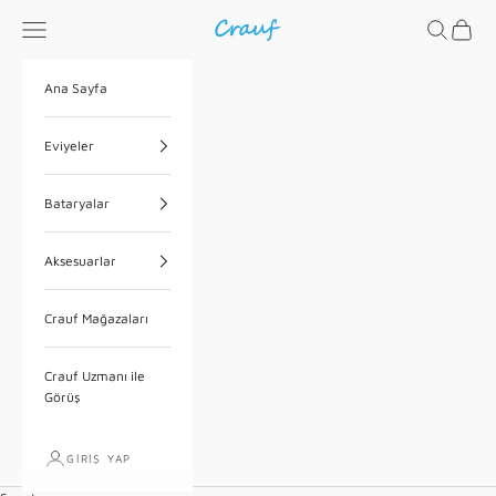
İçeriğe geç
Menü
Ara
Sepet
Crauf
Ana Sayfa
Eviyeler
Bataryalar
Aksesuarlar
Crauf Mağazaları
Crauf Uzmanı ile
Görüş
GIRIŞ YAP